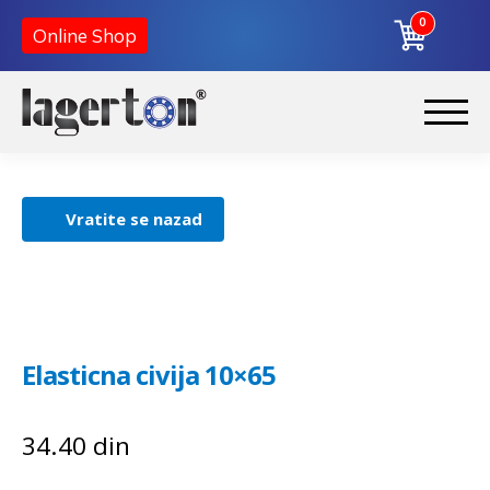
0
Online Shop
Korpa
Preskoči
Skoči
na
na
Početna
navigaciju
sadržaj
Vratite se nazad
O nama
Kontakt
Elasticna civija 10×65
34.40
din