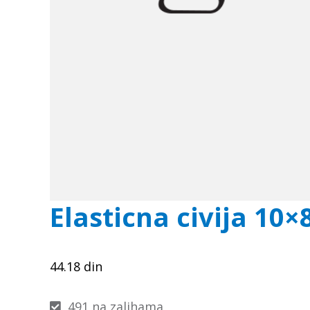
Elasticna civija 10×
44.18
din
491 na zalihama