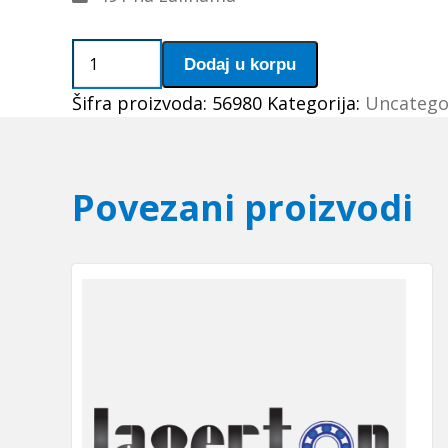
Elasticna
Dodaj u korpu
civija
Šifra proizvoda:
56980
Kategorija:
Uncatego
10x80
količina
Povezani proizvodi