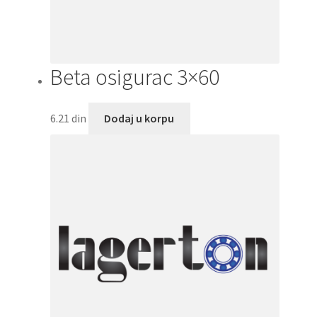
Beta osigurac 3×60
6.21
din
Dodaj u korpu