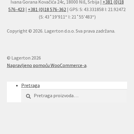
Ivana Gorana Kovačića 24c, 18000 Niš, Srbija |
+381 (0)18
576-423
|
+381 (0)18 576-362
| GPS: S: 43.331858 I: 21.92472
(S: 43˚19’911“ I: 21˚55’483“)
Copyright © 2026. Lagerton d.o.o. Sva prava zadržana.
© Lagerton 2026
Napravljeno pomoću WooCommerce-a
.
Pretraga
Pretraga
Pretraži
za: