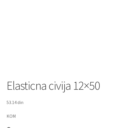
Elasticna civija 12×50
53.14
din
KOM