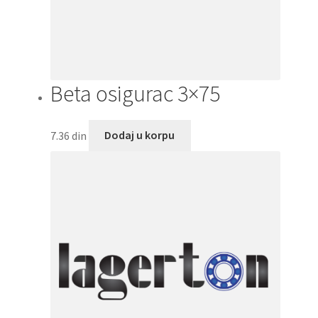
Beta osigurac 3×75
7.36
din
Dodaj u korpu