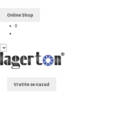
Online Shop
0
Preskoči
Skoči
na
na
navigaciju
sadržaj
Vratite se nazad