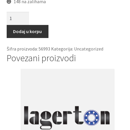
148 na zalihama
Elasticna
civija
12x50
Dodaj u korpu
količina
Šifra proizvoda:
56993
Kategorija:
Uncategorized
Povezani proizvodi