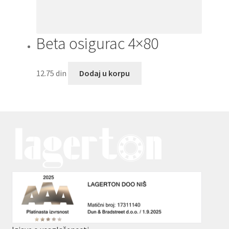
Beta osigurac 4×80
12.75
din
Dodaj u korpu