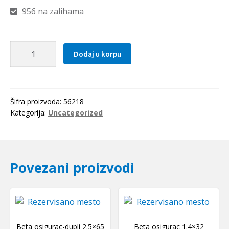
956 na zalihama
Elasticna
Dodaj u korpu
civija
2.0x18
količina
Šifra proizvoda:
56218
Kategorija:
Uncategorized
Povezani proizvodi
Beta osigurac-dupli 2.5×65
Beta osigurac 1.4×32