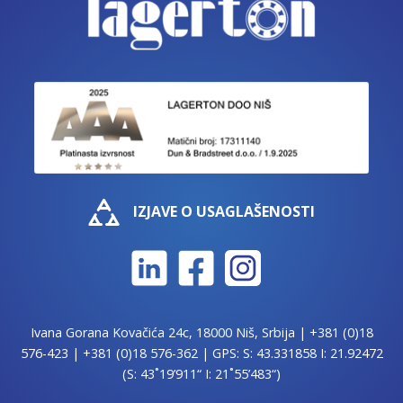
IZJAVE O USAGLAŠENOSTI
Ivana Gorana Kovačića 24c, 18000 Niš, Srbija |
+381 (0)18
576-423
|
+381 (0)18 576-362
| GPS: S: 43.331858 I: 21.92472
(S: 43˚19’911“ I: 21˚55’483“)