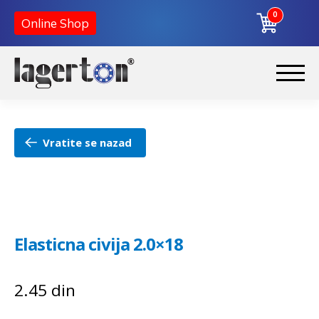
0
Online Shop
Preskoči
Skoči
na
na
Početna
navigaciju
sadržaj
Vratite se nazad
O nama
Kontakt
Elasticna civija 2.0×18
2.45
din