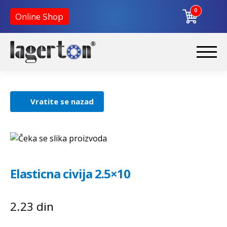
0
Online Shop
Korpa
Preskoči
Skoči
na
na
Početna
navigaciju
sadržaj
Vratite se nazad
O nama
Kontakt
Elasticna civija 2.5×10
2.23
din