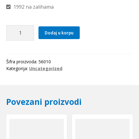
1992 na zalihama
Elasticna
Dodaj u korpu
civija
2.5x10
količina
Šifra proizvoda:
56010
Kategorija:
Uncategorized
Povezani proizvodi