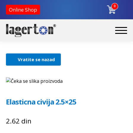
0
Online Shop
Korpa
Preskoči
Skoči
na
na
Početna
navigaciju
sadržaj
Vratite se nazad
O nama
Kontakt
Elasticna civija 2.5×25
2.62
din