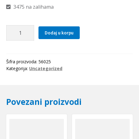
3475 na zalihama
Elasticna
Dodaj u korpu
civija
2.5x25
količina
Šifra proizvoda:
56025
Kategorija:
Uncategorized
Povezani proizvodi