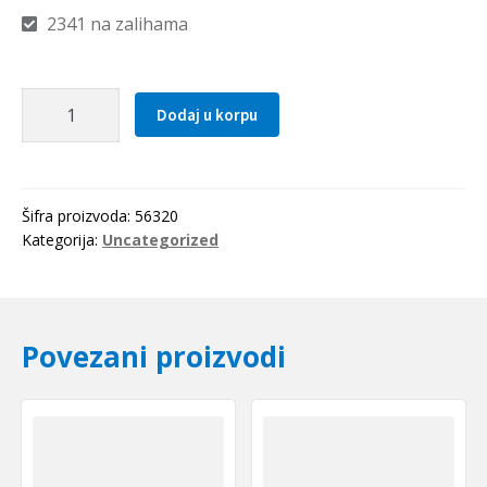
2341 na zalihama
Elasticna
Dodaj u korpu
civija
3.0x20
količina
Šifra proizvoda:
56320
Kategorija:
Uncategorized
Povezani proizvodi