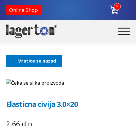
0
Online Shop
Korpa
Preskoči
Skoči
na
na
Početna
navigaciju
sadržaj
Vratite se nazad
O nama
Kontakt
Elasticna civija 3.0×20
2.66
din