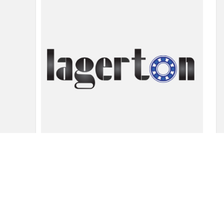
Beta osigurac 3×60
6.21
din
Dodaj u korpu