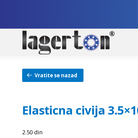
Pre
Sko
na
na
nav
sad
Vratite se nazad
Elasticna civija 3.5×1
2.50
din