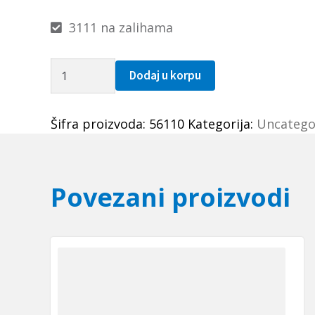
3111 na zalihama
Elasticna
Dodaj u korpu
civija
3.5x10
Šifra proizvoda:
56110
Kategorija:
Uncatego
količina
Povezani proizvodi