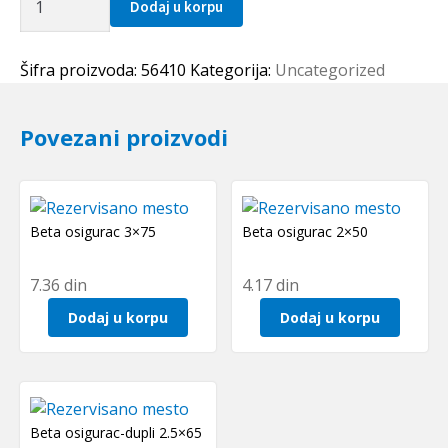
Dodaj u korpu
civija
4.0x10
količina
Šifra proizvoda:
56410
Kategorija:
Uncategorized
Povezani proizvodi
Beta osigurac 3×75
Beta osigurac 2×50
7.36
din
4.17
din
Dodaj u korpu
Dodaj u korpu
Beta osigurac-dupli 2.5×65