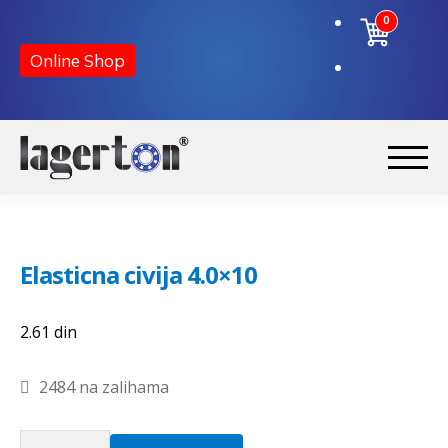
0
Online Shop
Preskoči
Skoči
na
na
Početna
navigaciju
sadržaj
Elasticna civija 4.0×10
O nama
2.61
din
Kontakt
2484 na zalihama
Elasticna