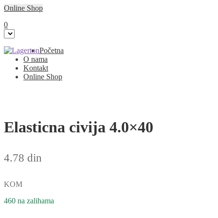
Online Shop
0
Preskoči
Skoči
Početna
na
na
O nama
navigaciju
sadržaj
Kontakt
Online Shop
Elasticna civija 4.0×40
4.78
din
KOM
460 na zalihama