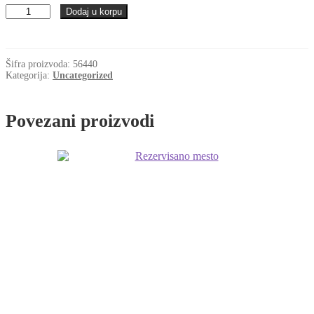
Elasticna
Dodaj u korpu
civija
4.0x40
količina
Šifra proizvoda:
56440
Kategorija:
Uncategorized
Povezani proizvodi