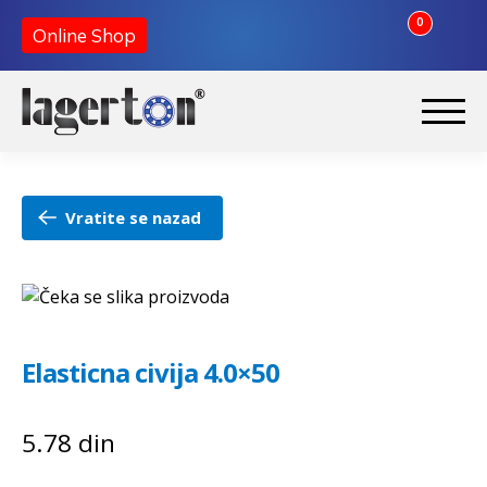
0
Online Shop
Preskoči
Skoči
na
na
Početna
navigaciju
sadržaj
Vratite se nazad
O nama
Kontakt
Elasticna civija 4.0×50
5.78
din