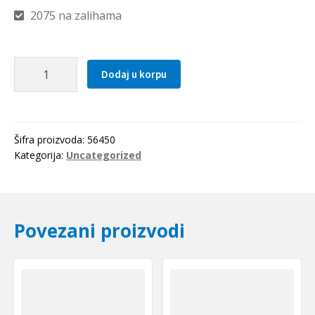
2075 na zalihama
Elasticna
Dodaj u korpu
civija
4.0x50
količina
Šifra proizvoda:
56450
Kategorija:
Uncategorized
Povezani proizvodi