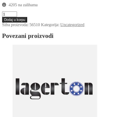
4205 na zalihama
Elasticna
civija
Dodaj u korpu
5.0x10
Šifra proizvoda:
56510
Kategorija:
Uncategorized
količina
Povezani proizvodi