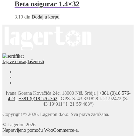
Beta osigurac 1.4×32
3.19
din
Dodaj u korpu
Izjave o usaglašenosti
Ivana Gorana Kovačića 24c, 18000 Niš, Srbija |
+381 (0)18 576-
423
|
+381 (0)18 576-362
| GPS: S: 43.331858 I: 21.92472 (S:
43˚19’911“ I: 21˚55’483“)
Copyright © 2026. Lagerton d.o.o. Sva prava zadržana.
© Lagerton 2026
Napravljeno pomoću WooCommerce-a
.