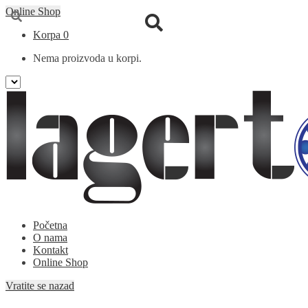
Online Shop
Korpa
0
Nema proizvoda u korpi.
Preskoči
Skoči
Početna
na
na
O nama
navigaciju
sadržaj
Kontakt
Online Shop
Vratite se nazad