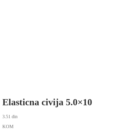
Elasticna civija 5.0×10
3.51
din
KOM