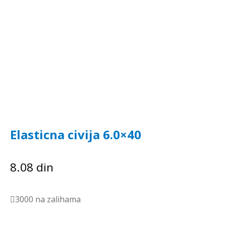
Elasticna civija 6.0×40
8.08
din
3000 na zalihama