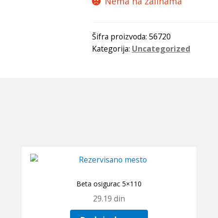
Nema na zalihama
Šifra proizvoda:
56720
Kategorija:
Uncategorized
Beta osigurac 5×110
29.19
din