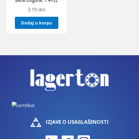
Beta osigurac 1.4×32
3.19
din
Dodaj u korpu
IZJAVE O USAGLAŠENOSTI