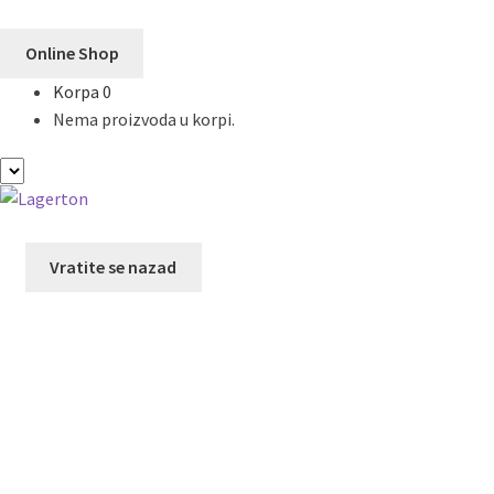
Online Shop
Korpa
0
Nema proizvoda u korpi.
Preskoči
Skoči
na
na
navigaciju
sadržaj
Vratite se nazad