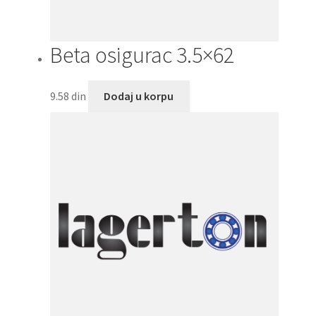
Beta osigurac 3.5×62
9.58
din
Dodaj u korpu