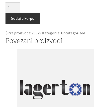
Hilzna
AH
3236
Dodaj u korpu
NSK
količina
Šifra proizvoda:
70329
Kategorija:
Uncategorized
Povezani proizvodi