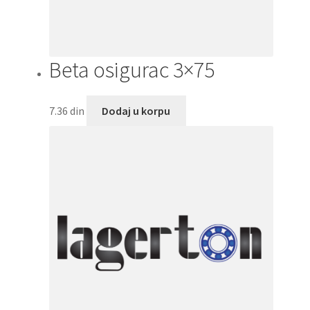
Beta osigurac 3×75
7.36
din
Dodaj u korpu