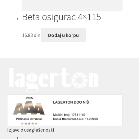
Beta osigurac 4×115
16.83
din
Dodaj u korpu
Izjave o usaglašenosti