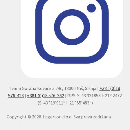
Ivana Gorana Kovačića 24c, 18000 Niš, Srbija |
+381 (0)18
576-423
|
+381 (0)18 576-362
| GPS: S: 43.331858 I: 21.92472
(S: 43˚19’911“ I: 21˚55’483“)
Copyright © 2026. Lagerton d.o.o. Sva prava zadržana.