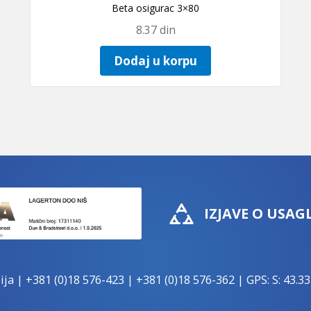
Beta osigurac 3×80
8.37
din
Dodaj u korpu
IZJAVE O USAG
ija |
+381 (0)18 576-423
|
+381 (0)18 576-362
| GPS: S: 43.33