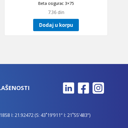
Beta osigurac 3×75
7.36
din
Dodaj u korpu
LAŠENOSTI
1858 I: 21.92472 (S: 43˚19’911“ I: 21˚55’483“)