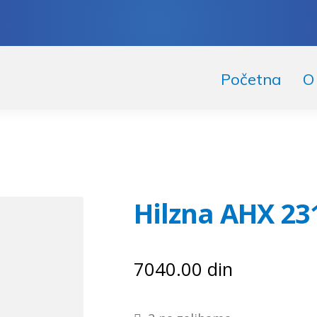
skoči
či
Početna
O
igaciju
ržaj
Hilzna AHX 23
7040.00
din