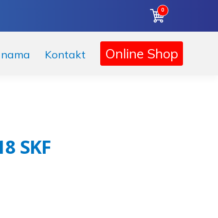
0
Korpa
Online Shop
 nama
Kontakt
18 SKF