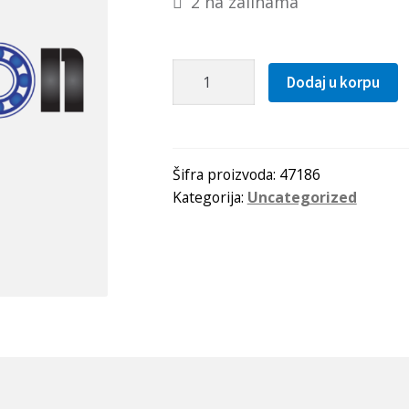
2 na zalihama
Hilzna
Dodaj u korpu
AHX
2318
SKF
količina
Šifra proizvoda:
47186
Kategorija:
Uncategorized