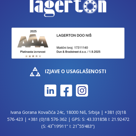
IZJAVE O USAGLAŠENOSTI
Ivana Gorana Kovačića 24c, 18000 Niš, Srbija |
+381 (0)18
576-423
|
+381 (0)18 576-362
| GPS: S: 43.331858 I: 21.92472
(S: 43˚19’911“ I: 21˚55’483“)