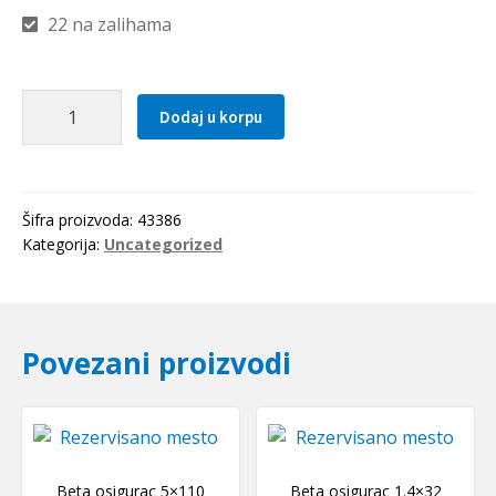
22 na zalihama
Hilzna
Dodaj u korpu
H
206
SKF
količina
Šifra proizvoda:
43386
Kategorija:
Uncategorized
Povezani proizvodi
Beta osigurac 5×110
Beta osigurac 1.4×32