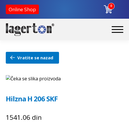
0
Online Shop
Preskoči
Skoči
na
na
Početna
navigaciju
sadržaj
Vratite se nazad
O nama
Kontakt
Hilzna H 206 SKF
1541.06
din