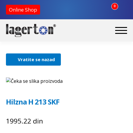
0
Online Shop
Preskoči
Skoči
na
na
Početna
navigaciju
sadržaj
Vratite se nazad
O nama
Kontakt
Hilzna H 213 SKF
1995.22
din