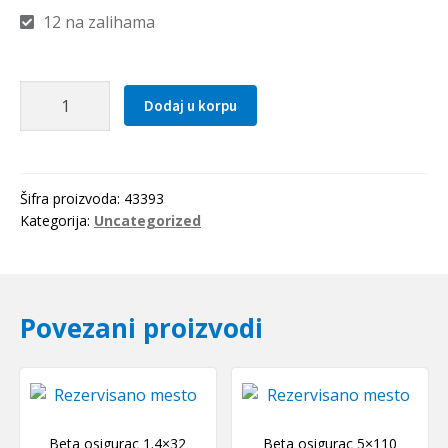
12 na zalihama
Hilzna
Dodaj u korpu
H
213
SKF
količina
Šifra proizvoda:
43393
Kategorija:
Uncategorized
Povezani proizvodi
Beta osigurac 1.4×32
Beta osigurac 5×110