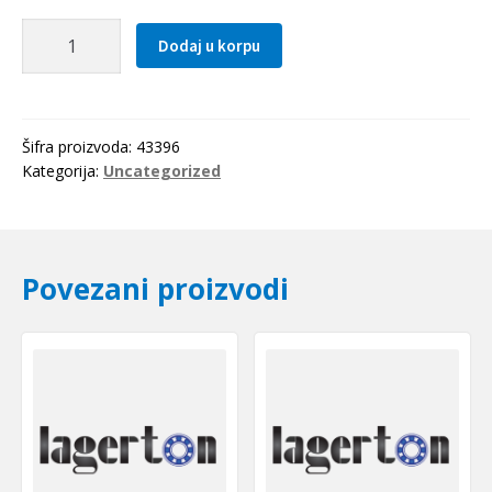
Hilzna
Dodaj u korpu
H
216
SKF
količina
Šifra proizvoda:
43396
Kategorija:
Uncategorized
Povezani proizvodi