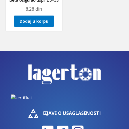
Beta osigurac-dupli 2.5×53
8.28
din
Dodaj u korpu
IZJAVE O USAGLAŠENOSTI