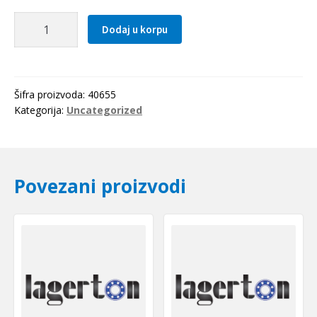
Hilzna
Dodaj u korpu
H
2305
SKF
količina
Šifra proizvoda:
40655
Kategorija:
Uncategorized
Povezani proizvodi