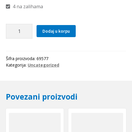
4 na zalihama
Hilzna
Dodaj u korpu
H
2307
NSK
količina
Šifra proizvoda:
69577
Kategorija:
Uncategorized
Povezani proizvodi