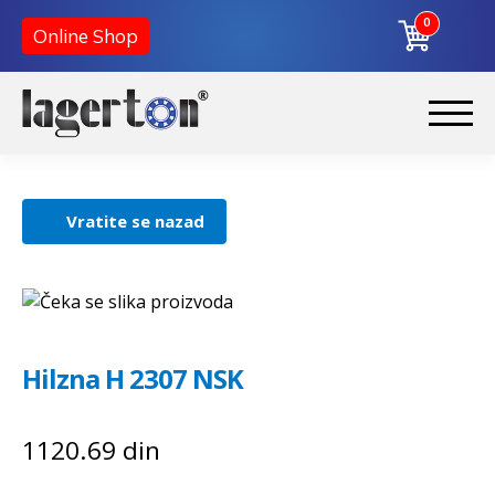
0
Online Shop
Preskoči
Skoči
na
na
Početna
navigaciju
sadržaj
Vratite se nazad
O nama
Kontakt
Hilzna H 2307 NSK
1120.69
din