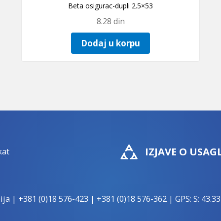
Beta osigurac-dupli 2.5×53
8.28
din
Dodaj u korpu
IZJAVE O USAG
ija |
+381 (0)18 576-423
|
+381 (0)18 576-362
| GPS: S: 43.33