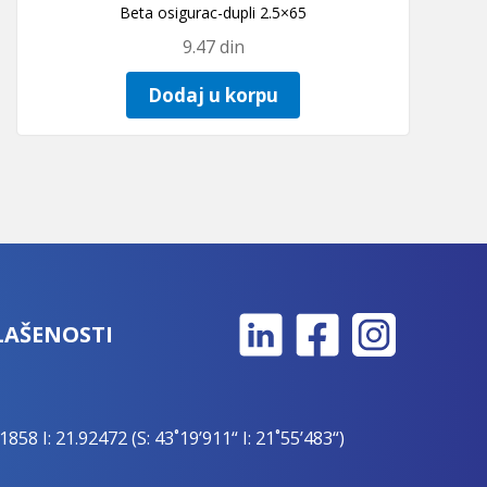
Beta osigurac-dupli 2.5×65
9.47
din
Dodaj u korpu
LAŠENOSTI
1858 I: 21.92472 (S: 43˚19’911“ I: 21˚55’483“)