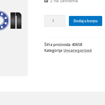
2 na zalihama
Hilzna
Dodaj u korpu
H
2308
SKF
količina
Šifra proizvoda:
40658
Kategorija:
Uncategorized