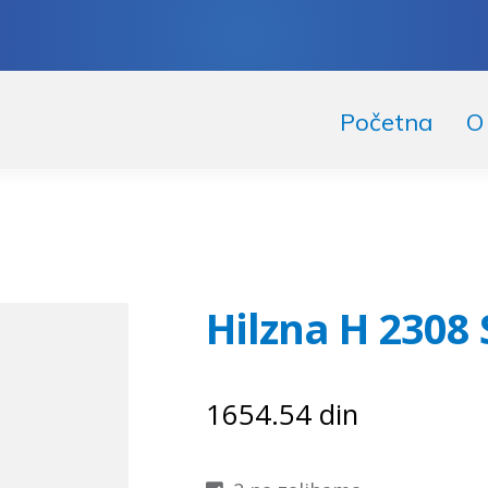
skoči
či
Početna
O
igaciju
ržaj
Hilzna H 2308 
1654.54
din