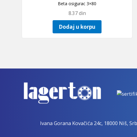
Beta osigurac 3×80
8.37
din
Dodaj u korpu
Ivana Gorana Kovačića 24c, 18000 Niš, Srb