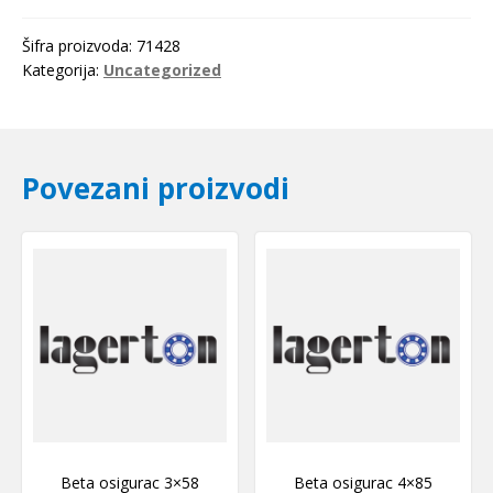
NSK
količina
Šifra proizvoda:
71428
Kategorija:
Uncategorized
Povezani proizvodi
Beta osigurac 3×58
Beta osigurac 4×85