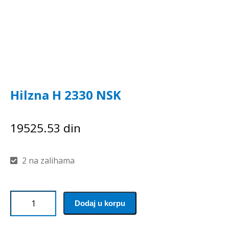
Hilzna H 2330 NSK
19525.53
din
2 na zalihama
Hilzna
Dodaj u korpu
H
2330