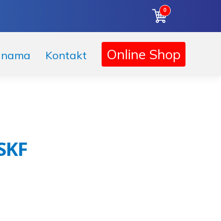
0
Korpa
Online Shop
 nama
Kontakt
SKF