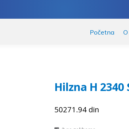
skoči
či
Početna
O
igaciju
ržaj
Hilzna H 2340 
50271.94
din