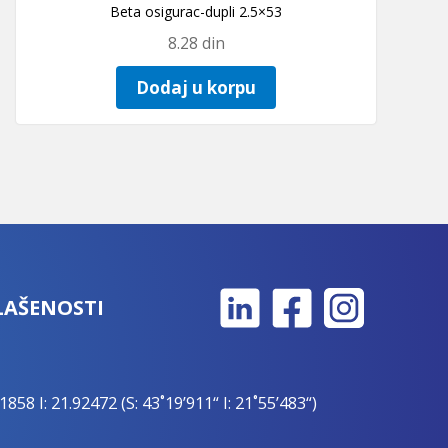
Beta osigurac-dupli 2.5×53
8.28
din
Dodaj u korpu
LAŠENOSTI
1858 I: 21.92472 (S: 43˚19’911“ I: 21˚55’483“)