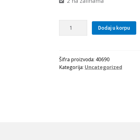
2 na zalihama
Hilzna
Dodaj u korpu
H
2340
SKF
količina
Šifra proizvoda:
40690
Kategorija:
Uncategorized