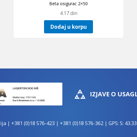
Beta osigurac 2×50
4.17
din
Dodaj u korpu
IZJAVE O USAG
ija |
+381 (0)18 576-423
|
+381 (0)18 576-362
| GPS: S: 43.33