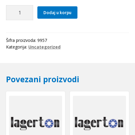
Hilzna
Dodaj u korpu
H
307
KFB-
Germany
Šifra proizvoda:
9957
količina
Kategorija:
Uncategorized
Povezani proizvodi