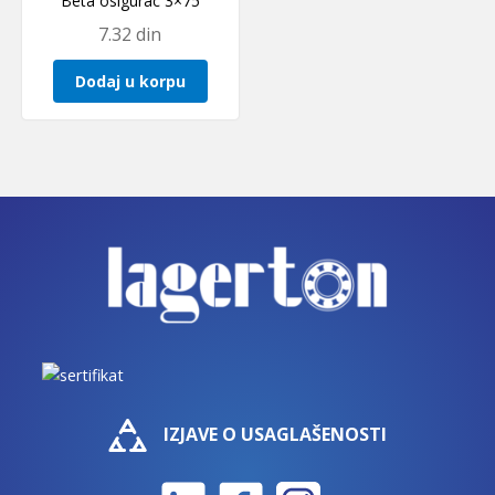
Beta osigurac 3×75
7.32
din
Dodaj u korpu
IZJAVE O USAGLAŠENOSTI