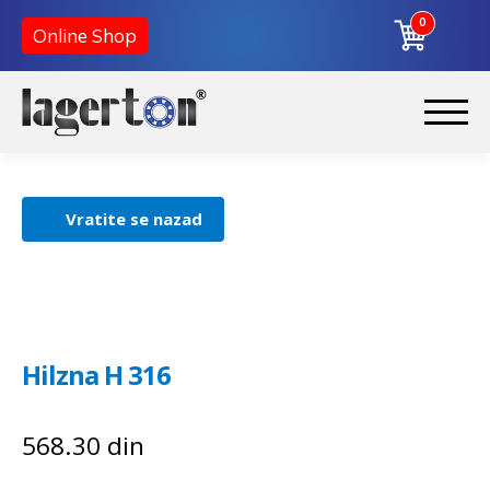
0
Online Shop
Korpa
Preskoči
Skoči
na
na
Početna
navigaciju
sadržaj
Vratite se nazad
O nama
Kontakt
Hilzna H 316
568.30
din