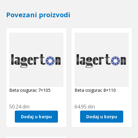
H
SKF
Povezani proizvodi
količina
Beta osigurac 7×105
Beta osigurac 8×110
50.24
din
64.95
din
Dodaj u korpu
Dodaj u korpu