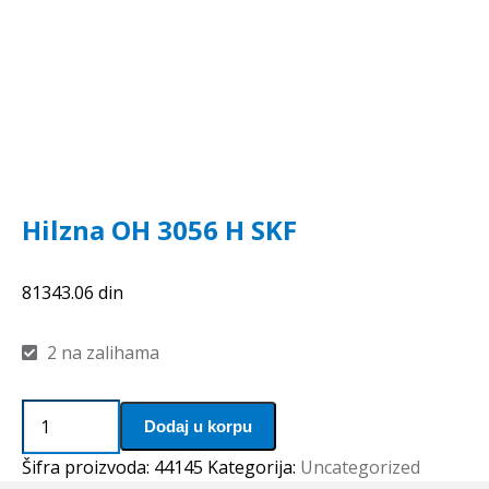
Hilzna OH 3056 H SKF
81343.06
din
2 na zalihama
Hilzna
Dodaj u korpu
OH
3056
Šifra proizvoda:
44145
Kategorija:
Uncategorized