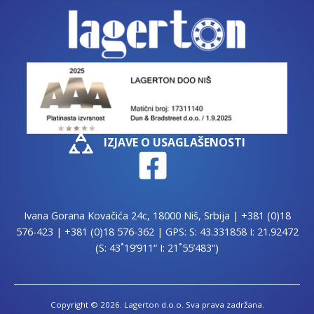
IZJAVE O USAGLAŠENOSTI
Ivana Gorana Kovačića 24c, 18000 Niš, Srbija |
+381 (0)18
576-423
|
+381 (0)18 576-362
| GPS: S: 43.331858 I: 21.92472
(S: 43˚19’911“ I: 21˚55’483“)
Copyright © 2026. Lagerton d.o.o. Sva prava zadržana.