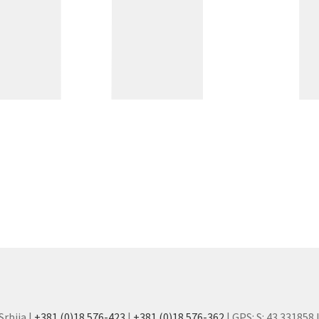
Srbija |
+381 (0)18 576-423
|
+381 (0)18 576-362
| GPS: S: 43.331858 