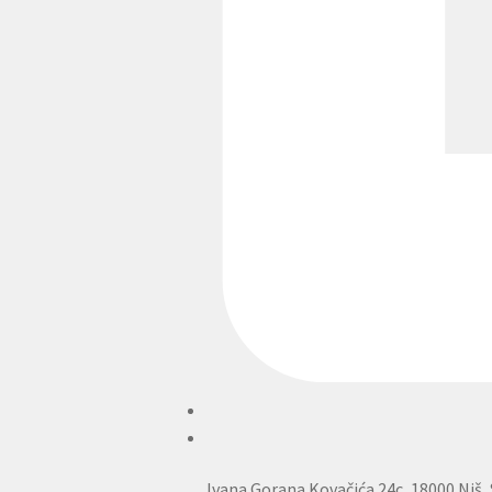
Ivana Gorana Kovačića 24c, 18000 Niš, 