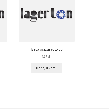
Beta osigurac 2×50
4.17
din
Dodaj u korpu