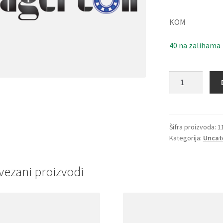
KOM
40 na zalihama
Kais
10x0450
Li(472Lw=488La
Gufero
količina
Šifra proizvoda:
1
Kategorija:
Uncat
vezani proizvodi