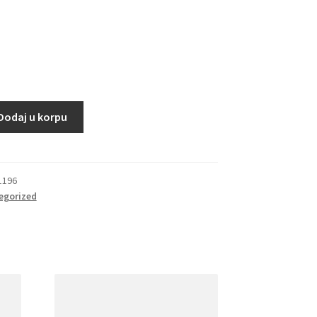
Dodaj u korpu
)
1196
egorized