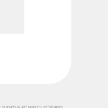
I: 21.92472 (S: 43˚19’911“ I: 21˚55’483“)