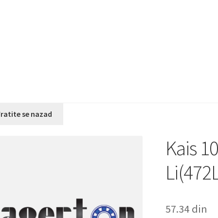
ratite se nazad
Kais 1
Li(472
57.34
din