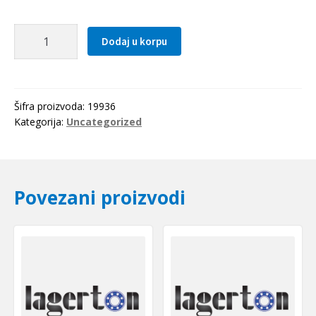
Kais
Dodaj u korpu
10x0480
Li(502Lw=518La)*
OPTIBELT
količina
Šifra proizvoda:
19936
Kategorija:
Uncategorized
Povezani proizvodi