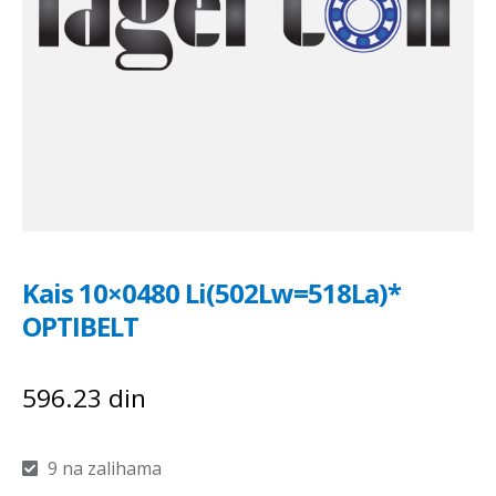
Kais 10×0480 Li(502Lw=518La)*
OPTIBELT
596.23
din
9 na zalihama