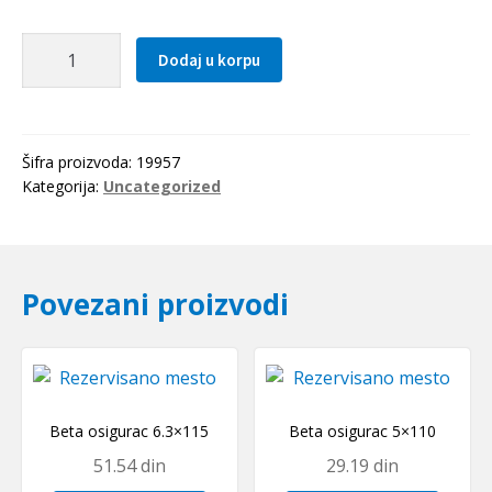
Kais
Dodaj u korpu
10x0825
Li(847Lw=863La)
OPTIBELT
količina
Šifra proizvoda:
19957
Kategorija:
Uncategorized
Povezani proizvodi
Beta osigurac 6.3×115
Beta osigurac 5×110
51.54
din
29.19
din