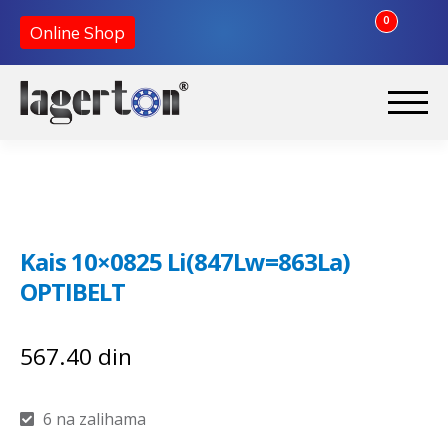
0
Online Shop
Preskoči
Skoči
na
na
Početna
navigaciju
sadržaj
O nama
Kais 10×0825 Li(847Lw=863La)
Kontakt
OPTIBELT
567.40
din
6 na zalihama