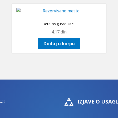
Beta osigurac 2×50
4.17
din
Dodaj u korpu
IZJAVE O USAG