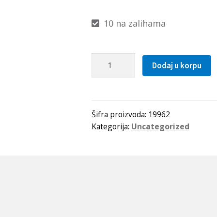
10 na zalihama
Kais
Dodaj u korpu
10x0925
Li(947Lw=963La)
OPTIBELT
količina
Šifra proizvoda:
19962
Kategorija:
Uncategorized