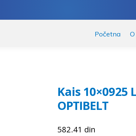
skoči
či
Početna
O
igaciju
ržaj
Kais 10×0925 
OPTIBELT
582.41
din