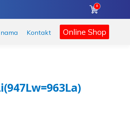
0
Korpa
Online Shop
 nama
Kontakt
Li(947Lw=963La)