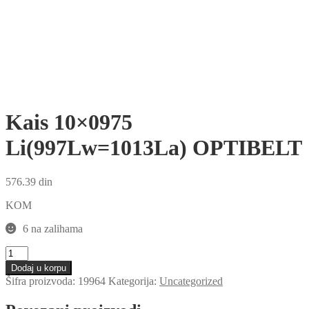
Kais 10×0975
Li(997Lw=1013La) OPTIBELT
576.39
din
KOM
6 na zalihama
Kais
10x0975
Dodaj u korpu
Li(997Lw=1013La)
Šifra proizvoda:
19964
Kategorija:
Uncategorized
OPTIBELT
količina