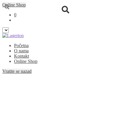
Online Shop
0
Preskoči
Skoči
Početna
na
na
O nama
navigaciju
sadržaj
Kontakt
Online Shop
Vratite se nazad