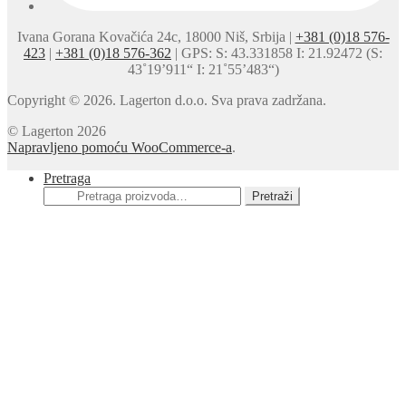
Ivana Gorana Kovačića 24c, 18000 Niš, Srbija |
+381 (0)18 576-
423
|
+381 (0)18 576-362
| GPS: S: 43.331858 I: 21.92472 (S:
43˚19’911“ I: 21˚55’483“)
Copyright © 2026. Lagerton d.o.o. Sva prava zadržana.
© Lagerton 2026
Napravljeno pomoću WooCommerce-a
.
Pretraga
Pretraga
Pretraži
za: