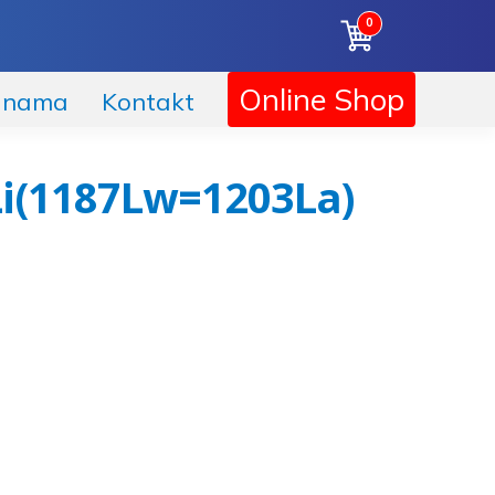
0
Korpa
Online Shop
 nama
Kontakt
Li(1187Lw=1203La)