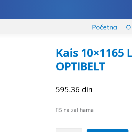
Početna
O
Kais 10×1165 
OPTIBELT
595.36
din
5 na zalihama