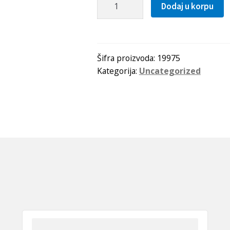
Kais
Dodaj u korpu
10x1165
Li(1187Lw=1203La)
OPTIBELT
količina
Šifra proizvoda:
19975
Kategorija:
Uncategorized