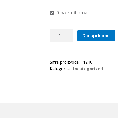
9 na zalihama
Kais
Dodaj u korpu
10x1425
Li(1447Lw=1463La)
Gufero
količina
Šifra proizvoda:
11240
Kategorija:
Uncategorized