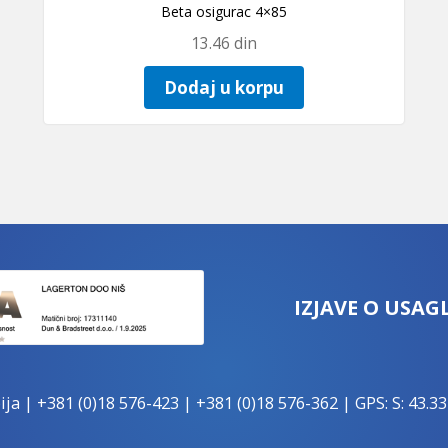
Beta osigurac 4×85
13.46
din
Dodaj u korpu
IZJAVE O USAG
ija |
+381 (0)18 576-423
|
+381 (0)18 576-362
| GPS: S: 43.33