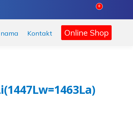
0
Online Shop
 nama
Kontakt
Li(1447Lw=1463La)