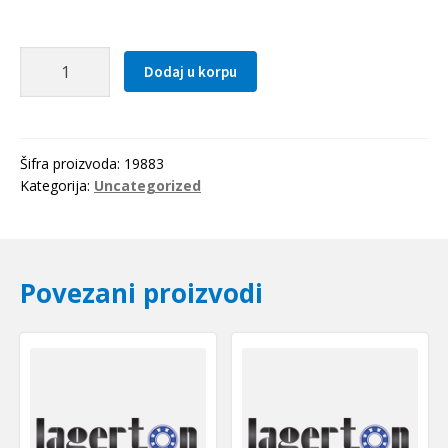
Kais
Dodaj u korpu
12.5x0950
La
(SPA
932
Šifra proizvoda:
19883
Lw=887Li)
Kategorija:
Uncategorized
OPTIBELT
količina
Povezani proizvodi