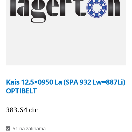
Kais 12.5×0950 La (SPA 932 Lw=887Li)
OPTIBELT
383.64
din
51 na zalihama