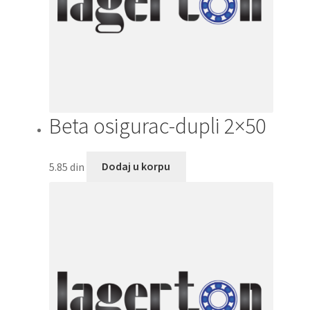
Beta osigurac-dupli 2×50
5.85
din
Dodaj u korpu