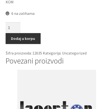
KOM
6 na zalihama
Kais
12.5x1575
La
Dodaj u korpu
(SPA
1557
Šifra proizvoda:
12635
Kategorija:
Uncategorized
Lw=1512Li)
Povezani proizvodi
Gufero
količina