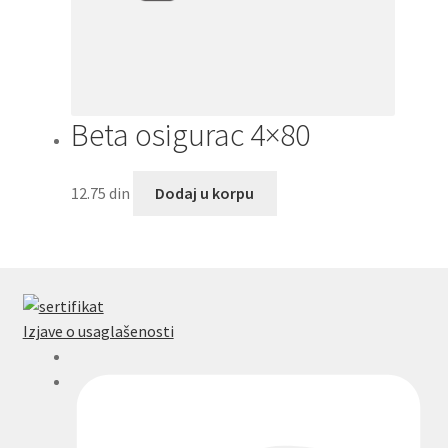
Beta osigurac 4×80
12.75
din
Dodaj u korpu
Izjave o usaglašenosti