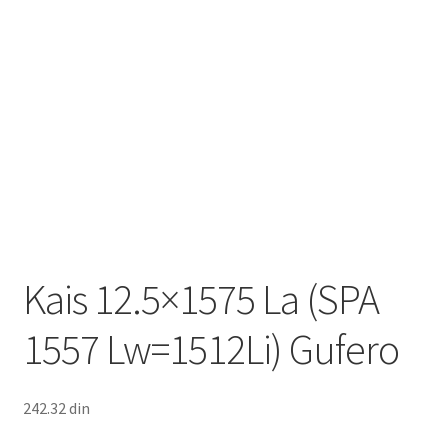
Kais 12.5×1575 La (SPA
1557 Lw=1512Li) Gufero
242.32
din