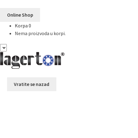
Online Shop
Korpa
0
Nema proizvoda u korpi.
Preskoči
Skoči
na
na
navigaciju
sadržaj
Vratite se nazad