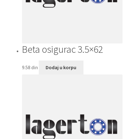
Beta osigurac 3.5×62
9.58
din
Dodaj u korpu