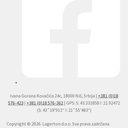
Ivana Gorana Kovačića 24c, 18000 Niš, Srbija |
+381 (0)18
576-423
|
+381 (0)18 576-362
| GPS: S: 43.331858 I: 21.92472
(S: 43˚19’911“ I: 21˚55’483“)
Copyright © 2026. Lagerton d.o.o. Sva prava zadržana.