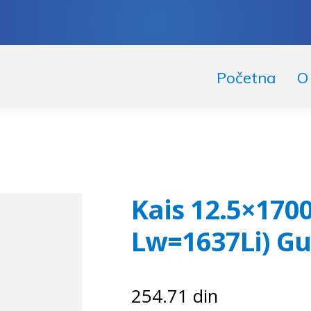
skoči
či
Početna
O
igaciju
ržaj
Kais 12.5×1700
Lw=1637Li) Gu
254.71
din