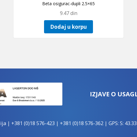
Beta osigurac-dupli 2.5×65
9.47
din
Dodaj u korpu
IZJAVE O USAG
ija |
+381 (0)18 576-423
|
+381 (0)18 576-362
| GPS: S: 43.33