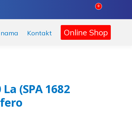
0
Korpa
Online Shop
 nama
Kontakt
 La (SPA 1682
fero