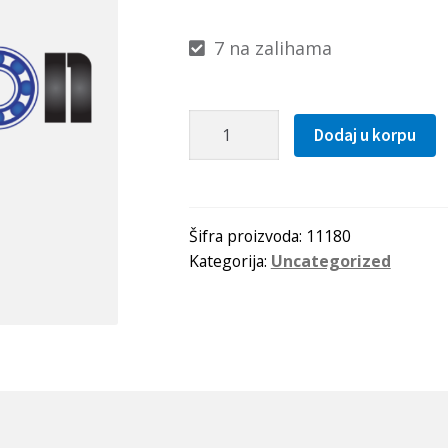
7 na zalihama
Kais
Dodaj u korpu
12.5x1700
La
(SPA
1682
Šifra proizvoda:
11180
Kategorija:
Uncategorized
Lw=1637Li)
Gufero
količina