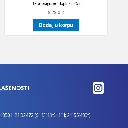
Beta osigurac-dupli 2.5×53
8.28
din
Dodaj u korpu
LAŠENOSTI
1858 I: 21.92472 (S: 43˚19’911“ I: 21˚55’483“)