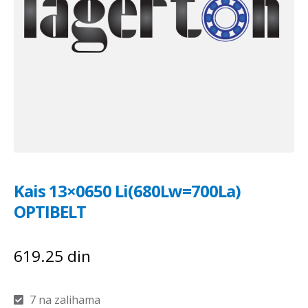
Kais 13×0650 Li(680Lw=700La)
OPTIBELT
619.25
din
7 na zalihama