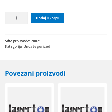
Kais
Dodaj u korpu
13x0650
Li(680Lw=700La)
OPTIBELT
količina
Šifra proizvoda:
20021
Kategorija:
Uncategorized
Povezani proizvodi