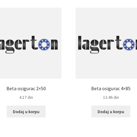
Beta osigurac 2×50
Beta osigurac 4×85
4.17
din
13.46
din
Dodaj u korpu
Dodaj u korpu