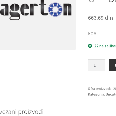
663.69
din
KOM
22 na zalih
Kais
13x0975
Li(1005Lw=1025
OPTIBELT
količina
Šifra proizvoda:
2
Kategorija:
Uncat
vezani proizvodi