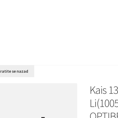
ratite se nazad
Kais 1
Li(100
OPTIB