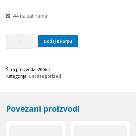
44 na zalihama
Kais
Dodaj u korpu
13x1225
Li(1255Lw=1275La)
OPTIBELT
količina
Šifra proizvoda:
20060
Kategorija:
Uncategorized
Povezani proizvodi