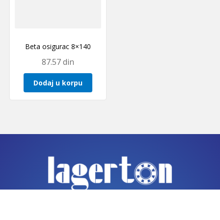
Beta osigurac 8×140
87.57
din
Dodaj u korpu
IZJAVE O USAGLAŠENOSTI