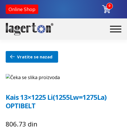
0
Online Shop
Preskoči
Skoči
na
na
Početna
navigaciju
sadržaj
Vratite se nazad
O nama
Kontakt
Kais 13×1225 Li(1255Lw=1275La)
OPTIBELT
806.73
din