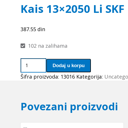
Kais 13×2050 Li SKF
387.55
din
102 na zalihama
Kais
Dodaj u korpu
13x2050
Šifra proizvoda:
13016
Kategorija:
Uncatego
Li
SKF
količina
Povezani proizvodi