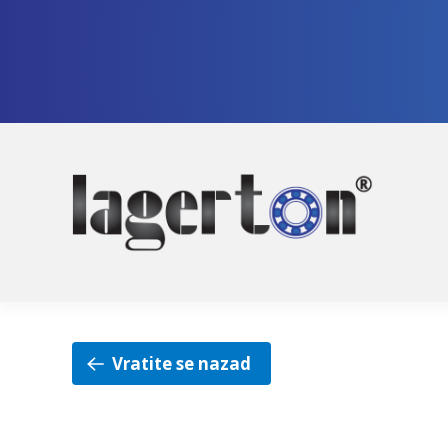
Pre
Sko
na
na
nav
sad
Vratite se nazad