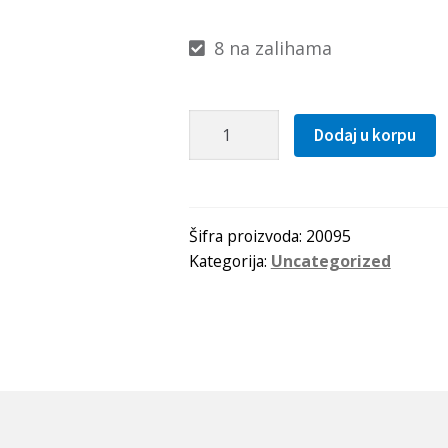
8 na zalihama
Kais
Dodaj u korpu
13x2100
Li(2130Lw=2150La)
OPTIBELT
količina
Šifra proizvoda:
20095
Kategorija:
Uncategorized