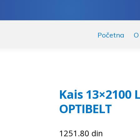
skoči
či
Početna
O
igaciju
ržaj
Kais 13×2100 
OPTIBELT
1251.80
din