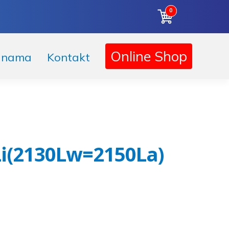
0
Korpa
Online Shop
 nama
Kontakt
Li(2130Lw=2150La)