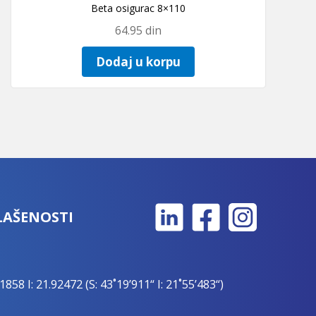
Beta osigurac 8×110
64.95
din
Dodaj u korpu
LAŠENOSTI
1858 I: 21.92472 (S: 43˚19’911“ I: 21˚55’483“)