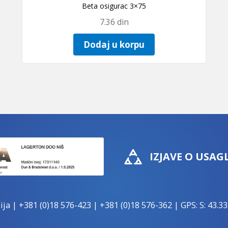
Beta osigurac 3×75
7.36
din
Dodaj u korpu
IZJAVE O USAG
ija |
+381 (0)18 576-423
|
+381 (0)18 576-362
| GPS: S: 43.33