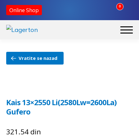
0
Online Shop
Preskoči
Skoči
na
na
Početna
navigaciju
sadržaj
Vratite se nazad
O nama
Kontakt
Kais 13×2550 Li(2580Lw=2600La)
Gufero
321.54
din