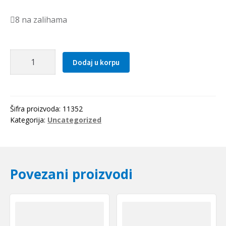
8 na zalihama
Kais
Dodaj u korpu
13x2550
Li(2580Lw=2600La)
Gufero
količina
Šifra proizvoda:
11352
Kategorija:
Uncategorized
Povezani proizvodi