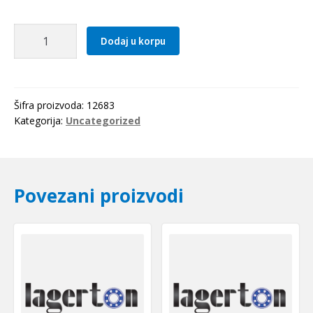
Kais
Dodaj u korpu
13x2725
Li(2755Lw=2775La)
Gufero
količina
Šifra proizvoda:
12683
Kategorija:
Uncategorized
Povezani proizvodi