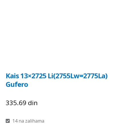
Kais 13×2725 Li(2755Lw=2775La)
Gufero
335.69
din
14 na zalihama