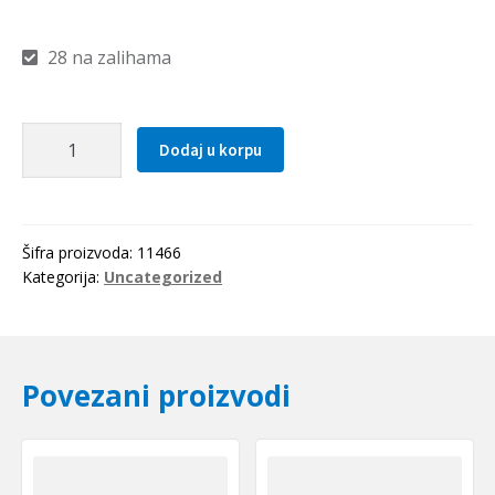
28 na zalihama
Kais
Dodaj u korpu
13x2850
Li(2880Lw=2900La)
Gufero
količina
Šifra proizvoda:
11466
Kategorija:
Uncategorized
Povezani proizvodi