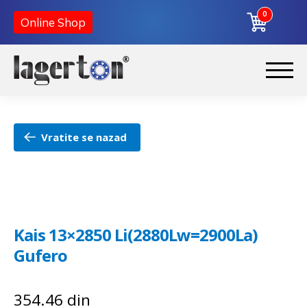
0
Online Shop
Preskoči
Skoči
na
na
Početna
navigaciju
sadržaj
Vratite se nazad
O nama
Kontakt
Kais 13×2850 Li(2880Lw=2900La)
Gufero
354.46
din