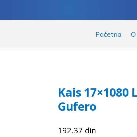
skoči
či
Početna
O
igaciju
ržaj
Kais 17×1080 
Gufero
192.37
din