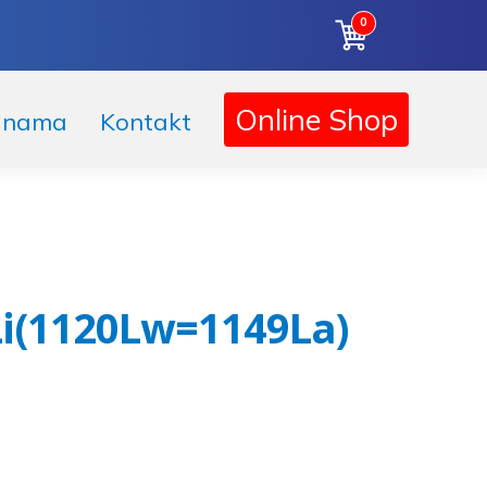
0
Korpa
Online Shop
 nama
Kontakt
Li(1120Lw=1149La)