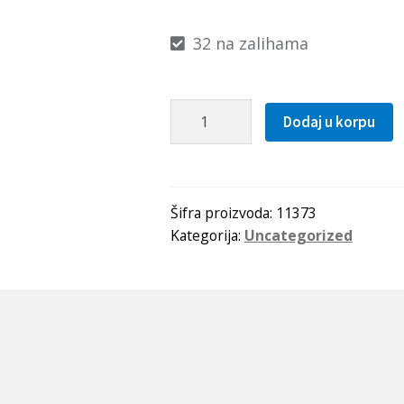
32 na zalihama
Kais
Dodaj u korpu
17x1080
Li(1120Lw=1149La)
Gufero
količina
Šifra proizvoda:
11373
Kategorija:
Uncategorized