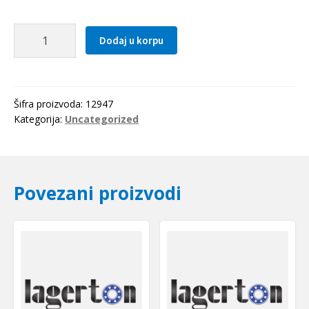
Kais
Dodaj u korpu
17x1140
Li(1180Lw=1209La)
Gufero
količina
Šifra proizvoda:
12947
Kategorija:
Uncategorized
Povezani proizvodi