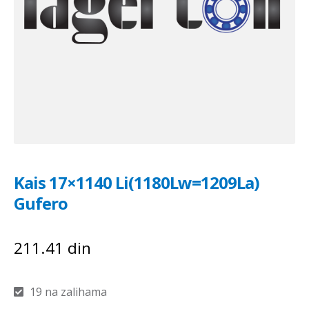
Kais 17×1140 Li(1180Lw=1209La)
Gufero
211.41
din
19 na zalihama