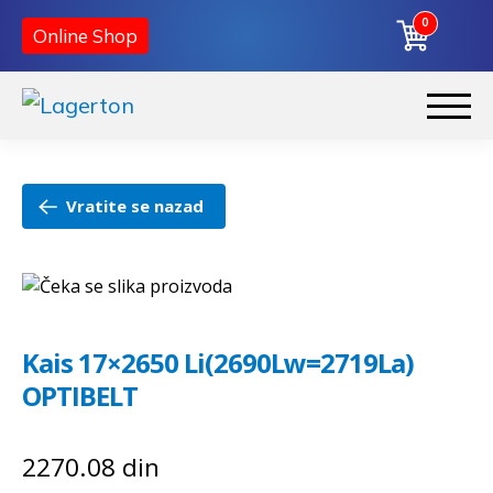
0
Online Shop
Preskoči
Skoči
na
na
Početna
navigaciju
sadržaj
Vratite se nazad
O nama
Kontakt
Kais 17×2650 Li(2690Lw=2719La)
OPTIBELT
2270.08
din