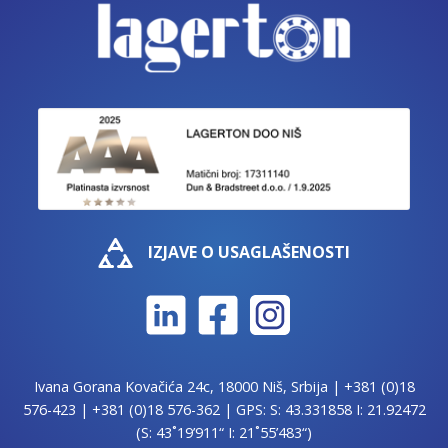
IZJAVE O USAGLAŠENOSTI
Ivana Gorana Kovačića 24c, 18000 Niš, Srbija |
+381 (0)18
576-423
|
+381 (0)18 576-362
| GPS: S: 43.331858 I: 21.92472
(S: 43˚19’911“ I: 21˚55’483“)