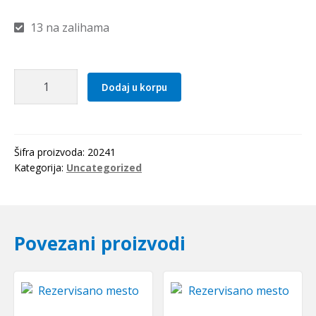
13 na zalihama
Kais
Dodaj u korpu
17x2650
Li(2690Lw=2719La)
OPTIBELT
količina
Šifra proizvoda:
20241
Kategorija:
Uncategorized
Povezani proizvodi