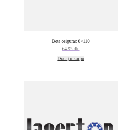
Beta osigurac 8×110
64.95
din
Dodaj u korpu