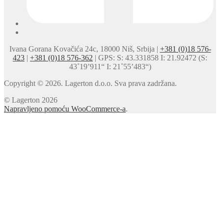
Ivana Gorana Kovačića 24c, 18000 Niš, Srbija |
+381 (0)18 576-
423
|
+381 (0)18 576-362
| GPS: S: 43.331858 I: 21.92472 (S:
43˚19’911“ I: 21˚55’483“)
Copyright © 2026. Lagerton d.o.o. Sva prava zadržana.
© Lagerton 2026
Napravljeno pomoću WooCommerce-a
.